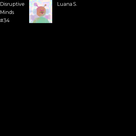
Disruptive
Luana S.
Minds
#34